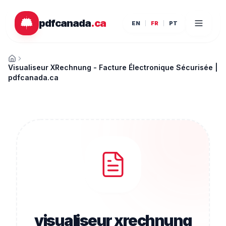
Passer au contenu principal
pdfcanada
.ca
EN
FR
PT
Accueil
Visualiseur XRechnung - Facture Électronique Sécurisée |
pdfcanada.ca
visualiseur xrechnung