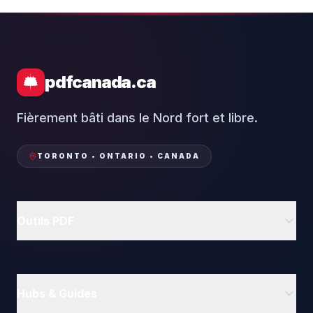
pdfcanada.ca
Fièrement bâti dans le Nord fort et libre.
TORONTO • ONTARIO • CANADA
Outils PDF
Supprimer des pages PDF en ligne
Pivoter PDF
Hubs & Guides
Compresser PDF