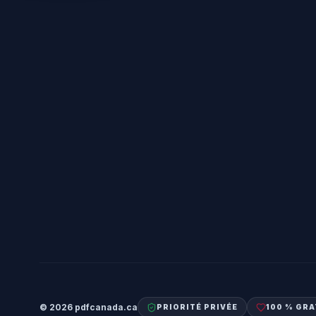
©
2026
pdfcanada.ca
PRIORITÉ PRIVÉE
100 % GRA