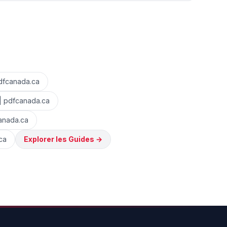
pdfcanada.ca
| pdfcanada.ca
anada.ca
ca
Explorer les Guides
→