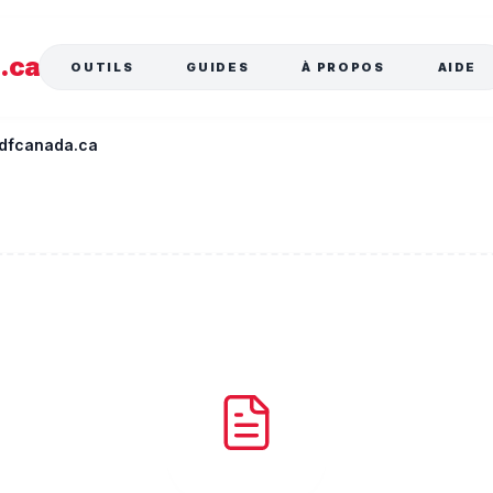
a
.ca
OUTILS
GUIDES
À PROPOS
AIDE
 pdfcanada.ca