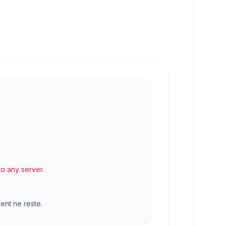
to any server.
ent ne reste.