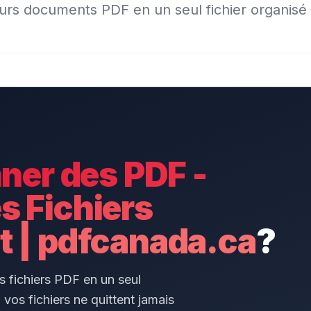
rs documents PDF en un seul fichier organisé 
ner des PDF -
s Fichiers
t | pdfcanada.ca
?
 fichiers PDF en un seul
vos fichiers ne quittent jamais