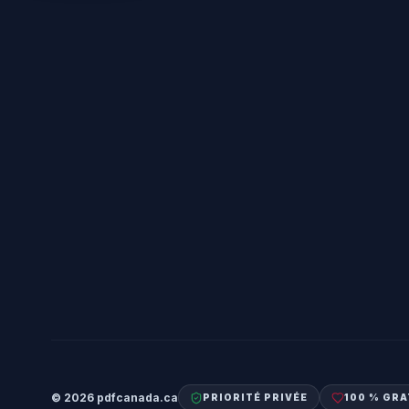
©
2026
pdfcanada.ca
PRIORITÉ PRIVÉE
100 % GRA