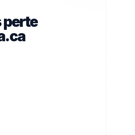
 perte
a.ca