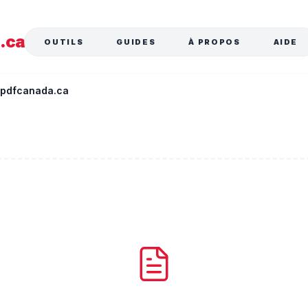
a
.ca
OUTILS
GUIDES
À PROPOS
AIDE
| pdfcanada.ca