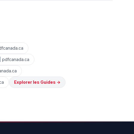
pdfcanada.ca
| pdfcanada.ca
anada.ca
ca
Explorer les Guides
→