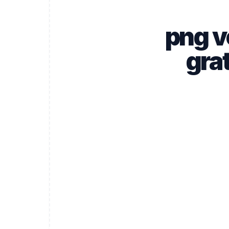
png v
gra