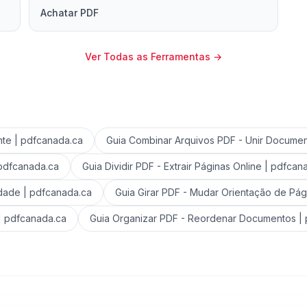
Achatar PDF
Ver Todas as Ferramentas
→
nte | pdfcanada.ca
Guia Combinar Arquivos PDF - Unir Documen
 pdfcanada.ca
Guia Dividir PDF - Extrair Páginas Online | pdfcan
dade | pdfcanada.ca
Guia Girar PDF - Mudar Orientação de Pág
| pdfcanada.ca
Guia Organizar PDF - Reordenar Documentos |