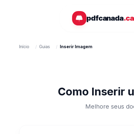
Ir para o conteúdo principal
pdfcanada
.c
Início
/
Guias
/
Inserir Imagem
Como Inserir 
Melhore seus doc