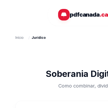
Ir para o conteúdo principal
pdfcanada
.c
Início
/
Jurídico
Soberania Dig
Como combinar, dividi