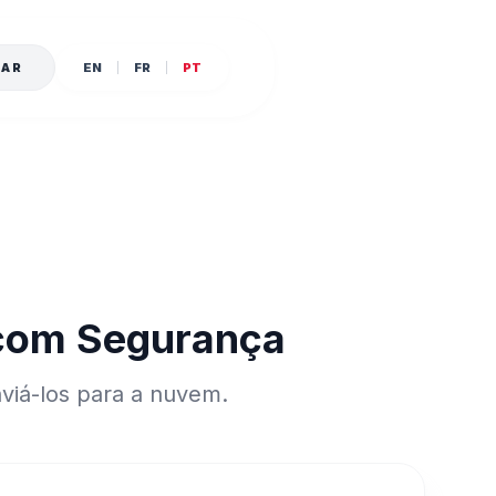
SAR
EN
FR
PT
 com Segurança
nviá-los para a nuvem.