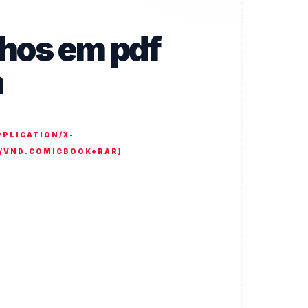
nhos em pdf
a
PPLICATION/X-
N/VND.COMICBOOK+RAR
)