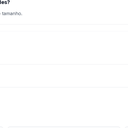
des?
e tamanho.