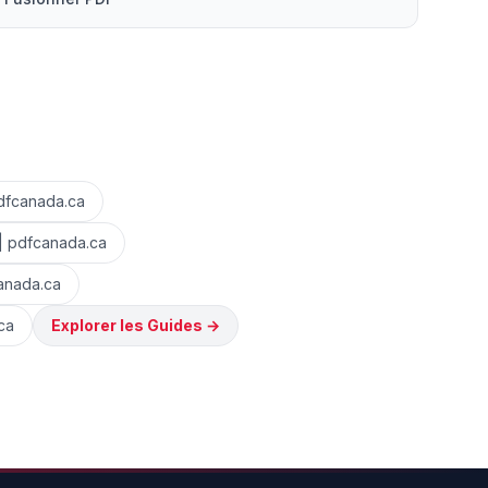
pdfcanada.ca
| pdfcanada.ca
anada.ca
ca
Explorer les Guides
→