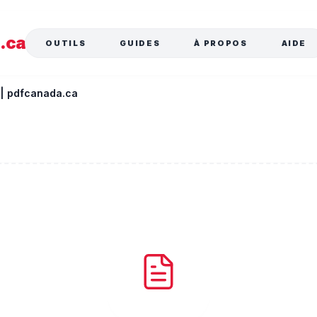
a
.ca
OUTILS
GUIDES
À PROPOS
AIDE
 | pdfcanada.ca