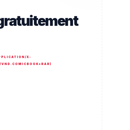
 gratuitement
PPLICATION/X-
N/VND.COMICBOOK+RAR
)