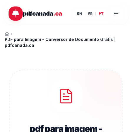
Ir para o conteúdo principal
pdfcanada
.ca
EN
FR
PT
Início
PDF para Imagem - Conversor de Documento Grátis |
pdfcanada.ca
pdf para imagem -