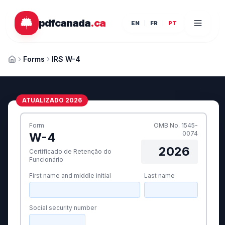
Ir para o conteúdo principal
pdfcanada
.ca
EN
FR
PT
Forms
IRS W-4
Início
ATUALIZADO 2026
Form
OMB No. 1545-
0074
W-4
2026
Certificado de Retenção do
Funcionário
First name and middle initial
Last name
Social security number