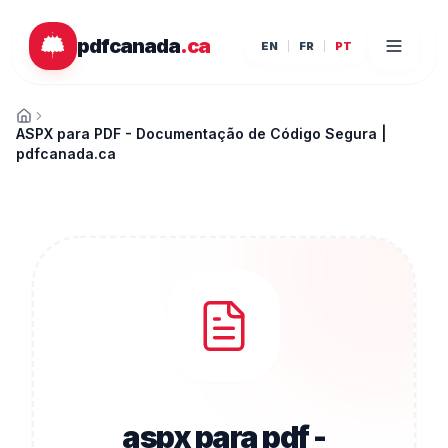
Ir para o conteúdo principal
pdfcanada
.ca
EN
FR
PT
Início
ASPX para PDF - Documentação de Código Segura |
pdfcanada.ca
aspx para pdf -