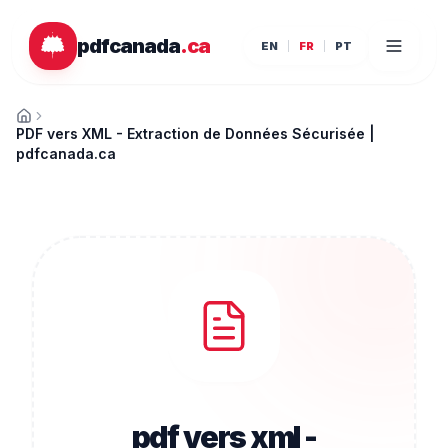
Passer au contenu principal
pdfcanada
.ca
EN
FR
PT
Accueil
PDF vers XML - Extraction de Données Sécurisée |
pdfcanada.ca
pdf vers xml -